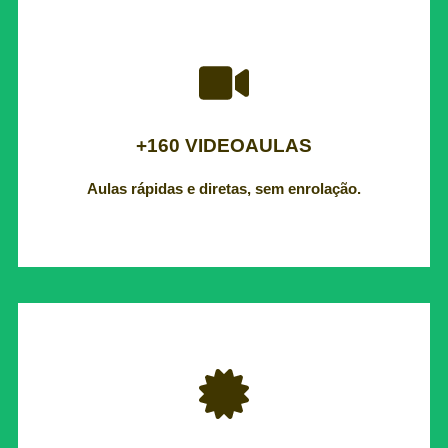
Aulas rápidas e diretas, sem enrolação.
+160 VIDEOAULAS
+160 VIDEOAULAS
Aulas rápidas e diretas, sem enrolação.
Para seu currículo ou horas complementares.